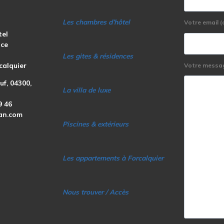
Les chambres d’hôtel
Votre email (
tel
nce
Les gites & résidenc
es
calquier
Votre messa
f, 04300,
La villa de luxe
9 46
an.com
Piscines & extérieurs
Les appartements à Forcalquier
Nous trouver / Accès